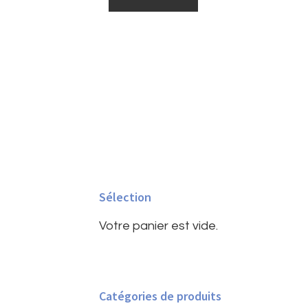
Barre
latérale
Sélection
principale
Votre panier est vide.
Catégories de produits