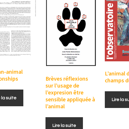
n-animal
L’animal 
ionships
Brèves réflexions
champs du
sur l’usage de
l’expresion être
e la suite
sensible appliquée à
Lire la s
l’animal
Lire la suite