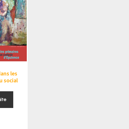
dans les
 social
uite