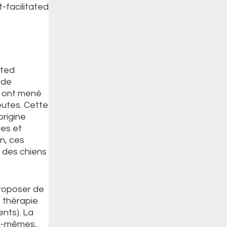
t-facilitated
ated
 de
s ont mené
eutes. Cette
origine
les et
n, ces
e des chiens
 proposer de
 thérapie
ents). La
ux-mêmes,