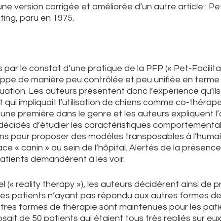
une version corrigée et améliorée d’un autre article : Pe
ting, paru en 1975.
par le constat d’une pratique de la PFP (« Pet-Facilit
oppe de manière peu contrôlée et peu unifiée en terme
ation. Les auteurs présentent donc l’expérience qu’il
t qui impliquait l’utilisation de chiens comme co-thérap
ne première dans le genre et les auteurs expliquent l’
t décidés d’étudier les caractéristiques comportementa
ns pour proposer des modèles transposables à l’humai
ce « canin » au sein de l’hôpital. Alertés de la présenc
atients demandèrent à les voir.
el (« reality therapy »), les auteurs décidèrent ainsi de
ues patients n’ayant pas répondu aux autres formes de
 autres formes de thérapie sont maintenues pour les pati
sait de 50 patients qui étaient tous très repliés sur e