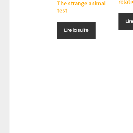
relat
The strange animal
test
Lir
Lire la suite