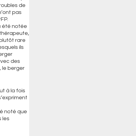
troubles de
n’ont pas
PFP.
a été notée
 thérapeute,
plutôt rare
squels ils
Berger
avec des
 le berger
t à la fois
s’expriment
té noté que
 les