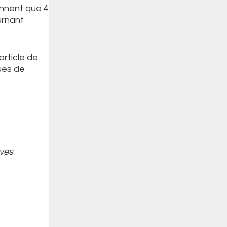
onnent que 4
ournant
article de
ues de
ives