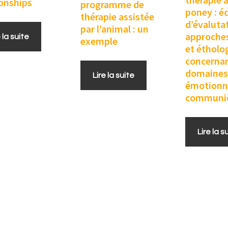
ionships
programme de
poney : é
thérapie assistée
d’évaluta
par l’animal : un
approches
e la suite
exemple
et étholo
concernan
domaines 
Lire la suite
émotionne
communic
Lire la s