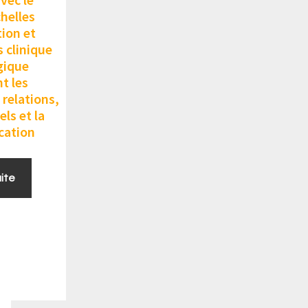
chelles
tion et
 clinique
gique
t les
relations,
ls et la
ation
uite