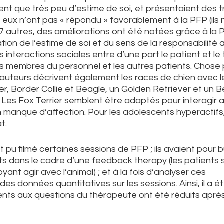
nt que très peu d’estime de soi, et présentaient des 
 eux n’ont pas « répondu » favorablement à la PFP (ils 
47 autres, des améliorations ont été notées grâce à la 
ion de l’estime de soi et du sens de la responsabilité 
 interactions sociales entre d’une part le patient et le
les membres du personnel et les autres patients. Chose 
s auteurs décrivent également les races de chien avec le
rrier, Border Collie et Beagle, un Golden Retriever et un 
 Les Fox Terrier semblent être adaptés pour interagir 
n manque d’affection. Pour les adolescents hyperactifs,
t.
t pu filmé certaines sessions de PFP ; ils avaient pour bu
ts dans le cadre d’une feedback therapy (les patients 
yant agir avec l’animal) ; et à la fois d’analyser ces
es données quantitatives sur les sessions. Ainsi, il a é
nts aux questions du thérapeute ont été réduits après