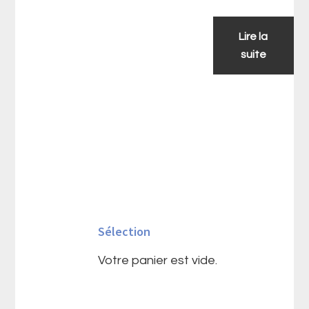
Lire la
suite
Barre
latérale
Sélection
principale
Votre panier est vide.