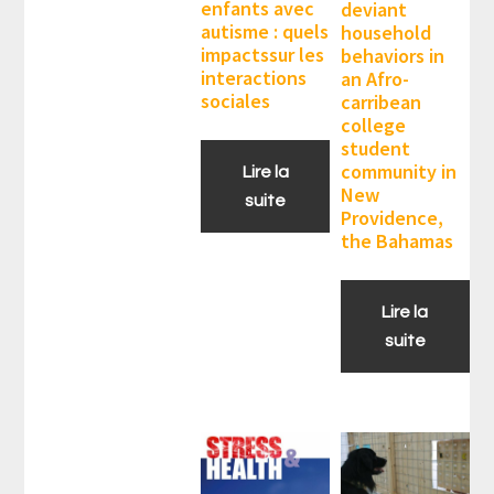
enfants avec
deviant
autisme : quels
household
impactssur les
behaviors in
interactions
an Afro-
sociales
carribean
college
student
community in
Lire la
New
suite
Providence,
the Bahamas
Lire la
suite