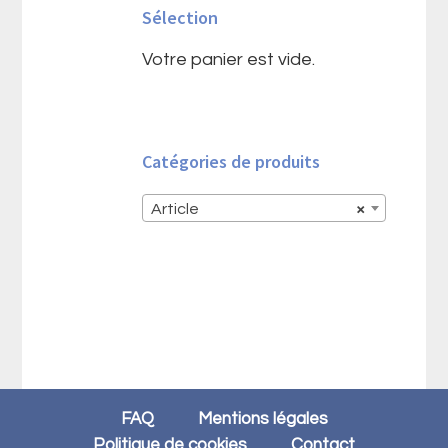
Sélection
principale
Votre panier est vide.
Catégories de produits
Article
×
FAQ
Mentions légales
Politique de cookies
Contact