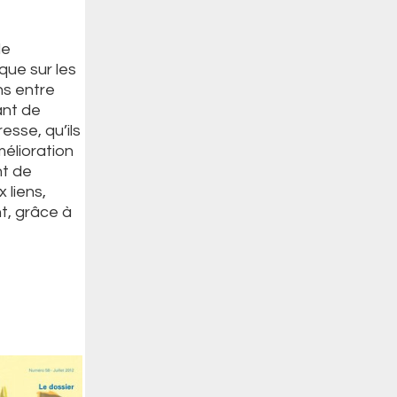
de
ue sur les
ns entre
ant de
sse, qu’ils
mélioration
nt de
 liens,
t, grâce à