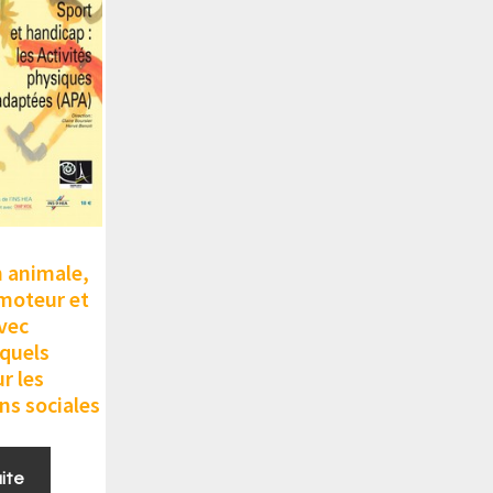
 animale,
moteur et
vec
 quels
r les
ns sociales
uite