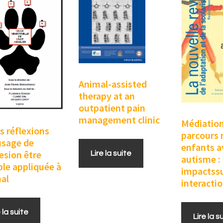
Animal-assisted
therapy at an
outpatient pain
management clinic
Médiation
s réflexions
parcours 
’usage de
enfants a
resion être
Lire la suite
autisme :
ble appliquée à
impactssu
mal
interactio
e la suite
Lire la s