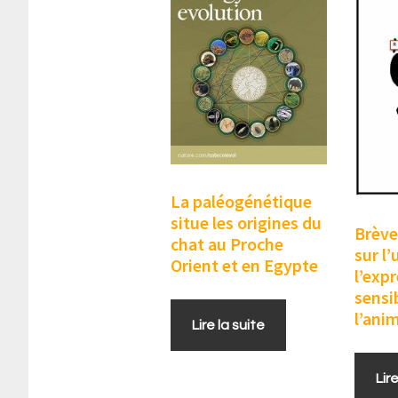
La paléogénétique
situe les origines du
Brève
chat au Proche
sur l
Orient et en Egypte
l’exp
sensi
l’ani
Lire la suite
Lir