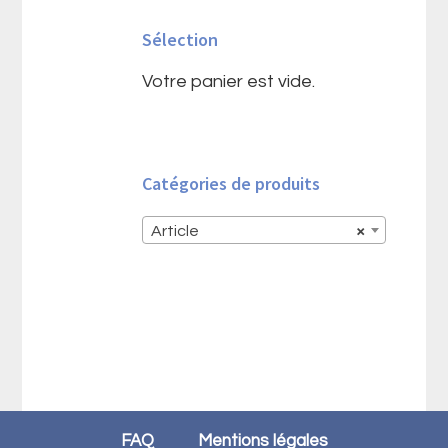
latérale
Sélection
principale
Votre panier est vide.
Catégories de produits
Article
×
FAQ
Mentions légales