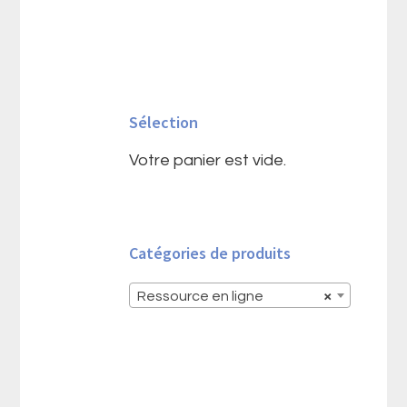
Barre
latérale
Sélection
principale
Votre panier est vide.
Catégories de produits
Ressource en ligne
×