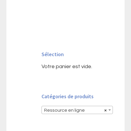
Barre
latérale
Sélection
principale
Votre panier est vide.
Catégories de produits
Ressource en ligne
×