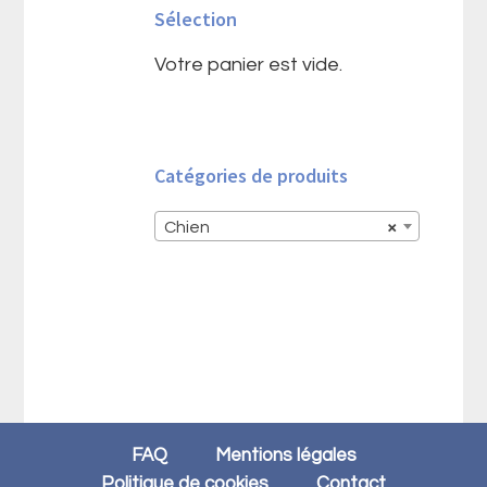
Sélection
principale
Votre panier est vide.
Catégories de produits
Chien
×
FAQ
Mentions légales
Politique de cookies
Contact