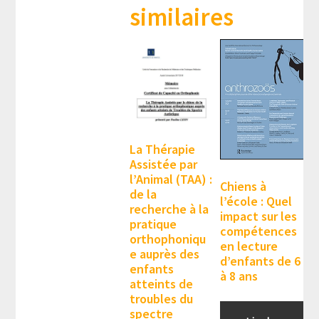
similaires
La Thérapie
Assistée par
l’Animal (TAA) :
Chiens à
de la
l’école : Quel
recherche à la
impact sur les
pratique
compétences
orthophoniqu
en lecture
e auprès des
d’enfants de 6
enfants
à 8 ans
atteints de
troubles du
spectre