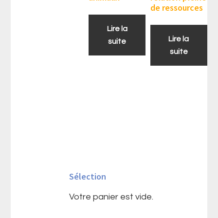
de ressources
Lire la
Lire la
suite
suite
Barre
latérale
Sélection
principale
Votre panier est vide.