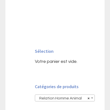
Barre
latérale
Sélection
principale
Votre panier est vide.
Catégories de produits
Relation Homme Animal
×