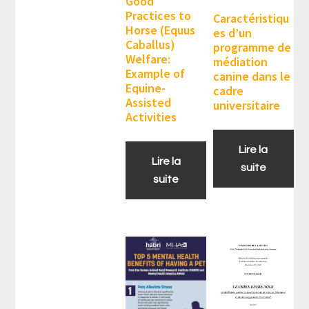
Good
Practices to
Caractéristiqu
Horse (Equus
es d’un
Caballus)
programme de
Welfare:
médiation
Example of
canine dans le
Equine-
cadre
Assisted
universitaire
Activities
Lire la
Lire la
suite
suite