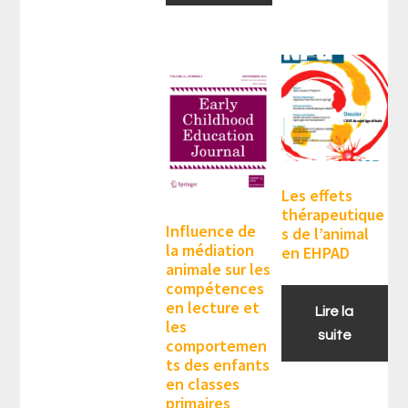
Les effets
thérapeutique
Influence de
s de l’animal
la médiation
en EHPAD
animale sur les
compétences
en lecture et
Lire la
les
suite
comportemen
ts des enfants
en classes
primaires