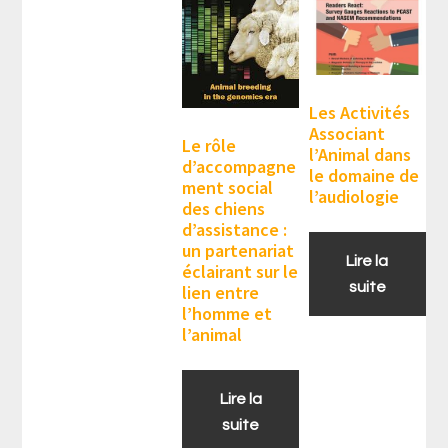
Les Activités
Associant
Le rôle
l’Animal dans
d’accompagne
le domaine de
ment social
l’audiologie
des chiens
d’assistance :
un partenariat
Lire la
éclairant sur le
suite
lien entre
l’homme et
l’animal
Lire la
suite