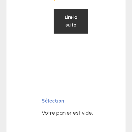
Lire la
suite
Barre
latérale
Sélection
principale
Votre panier est vide.