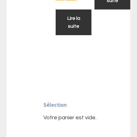
suite
Lire la
suite
Barre
latérale
Sélection
principale
Votre panier est vide.