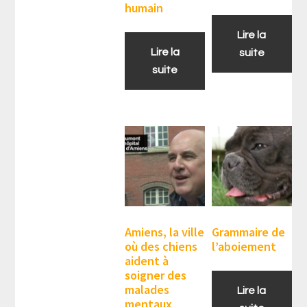
humain
Lire la
Lire la
suite
suite
Amiens, la ville
Grammaire de
où des chiens
l’aboiement
aident à
soigner des
malades
Lire la
mentaux