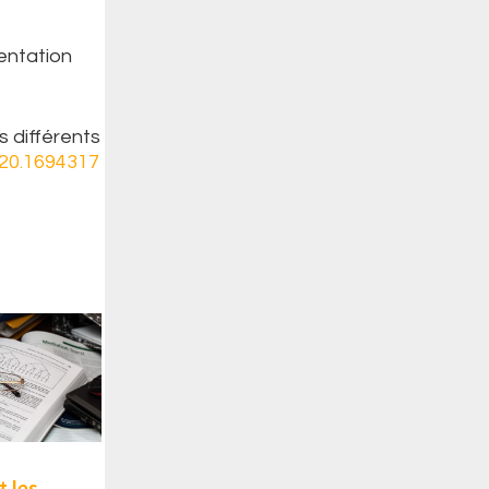
mentation
s différents
020.1694317
t les