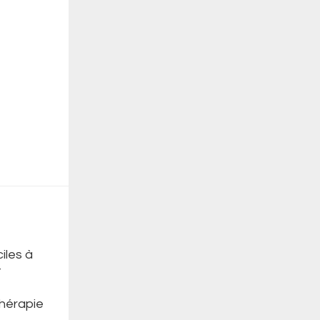
iles à
t
thérapie