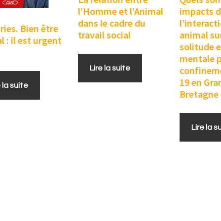
l’Homme et l’Animal
impacts 
dans le cadre du
l’interac
ries. Bien être
travail social
animal sur
 : il est urgent
solitude e
mentale p
Lire la suite
confinem
19 en Gra
e la suite
Bretagne
Lire la s