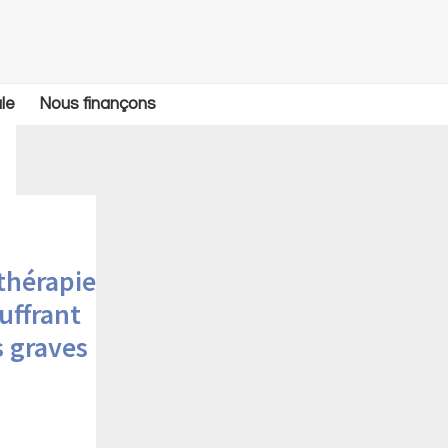
le
Nous finançons
ithérapie
uffrant
s graves