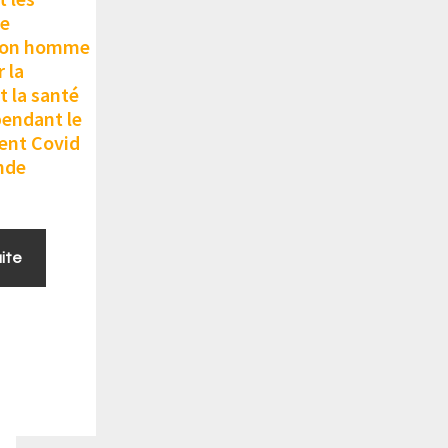
de
tion homme
 la
t la santé
endant le
ent Covid
nde
uite