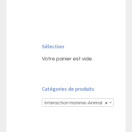
Barre
latérale
Sélection
principale
Votre panier est vide.
Catégories de produits
Interaction Homme-Animal
×