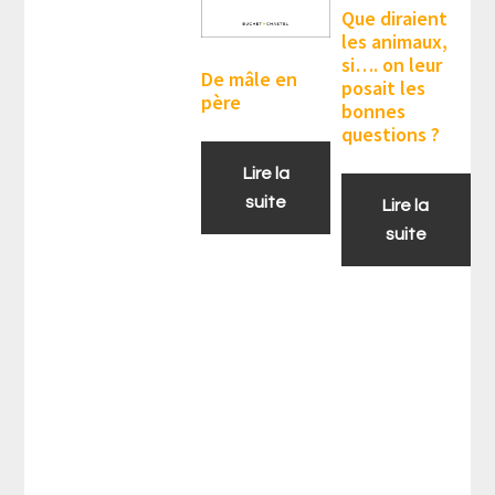
Que diraient
les animaux,
si…. on leur
De mâle en
posait les
père
bonnes
questions ?
Lire la
suite
Lire la
suite
Barre
latérale