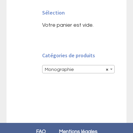
latérale
Sélection
principale
Votre panier est vide.
Catégories de produits
Monographie
×
FAQ
Mentions légales