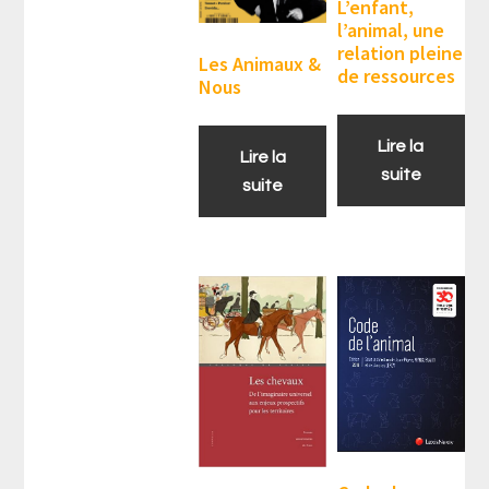
L’enfant,
l’animal, une
relation pleine
Les Animaux &
de ressources
Nous
Lire la
Lire la
suite
suite