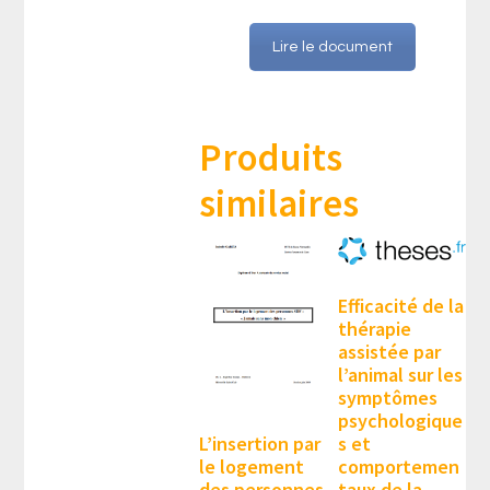
Lire le document
Produits
similaires
Efficacité de la
thérapie
assistée par
l’animal sur les
symptômes
psychologique
L’insertion par
s et
le logement
comportemen
des personnes
taux de la