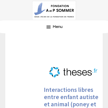
Passer
Passer
Passer
à
au
à
la
contenu
la
navigation
principal
barre
Menu
principale
latérale
principale
Interactions libres
entre enfant autiste
et animal (poney et