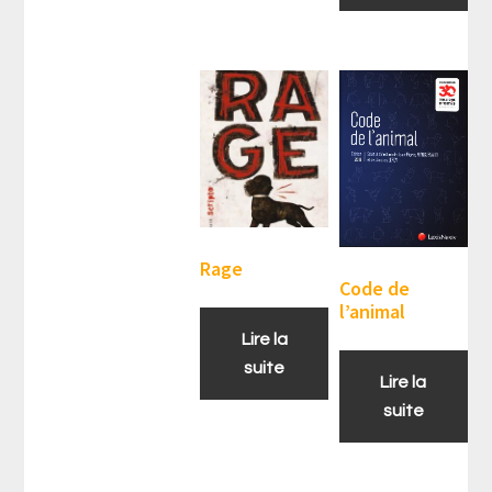
Rage
Code de
l’animal
Lire la
suite
Lire la
suite