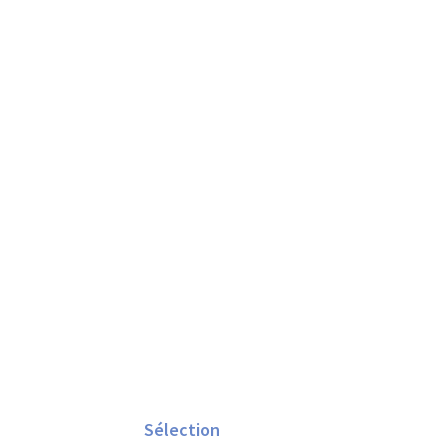
Barre
latérale
Sélection