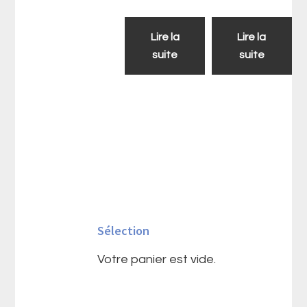
Lire la
Lire la
suite
suite
Barre
latérale
Sélection
principale
Votre panier est vide.