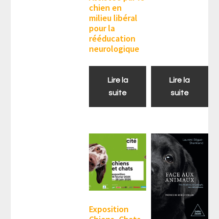
chien en
milieu libéral
pour la
rééducation
neurologique
Lire la
Lire la
suite
suite
Exposition