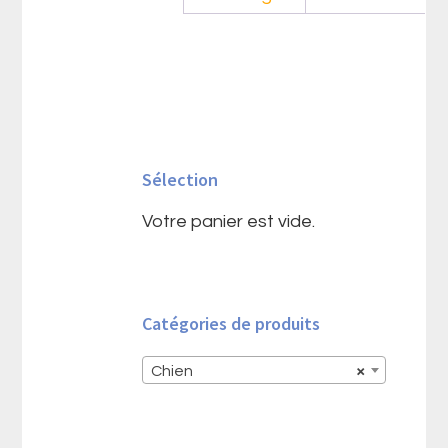
Barre
latérale
Sélection
principale
Votre panier est vide.
Catégories de produits
Chien
×