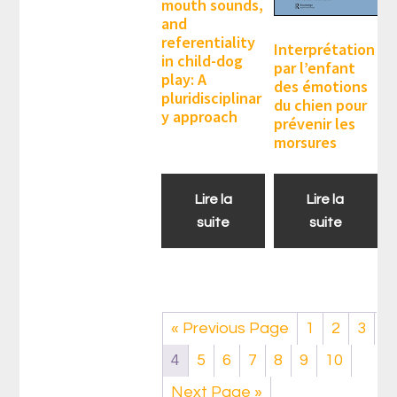
mouth sounds,
and
referentiality
Interprétation
in child-dog
par l’enfant
play: A
des émotions
pluridisciplinar
du chien pour
y approach
prévenir les
morsures
Lire la
Lire la
suite
suite
« Previous Page
1
2
3
4
5
6
7
8
9
10
Next Page »